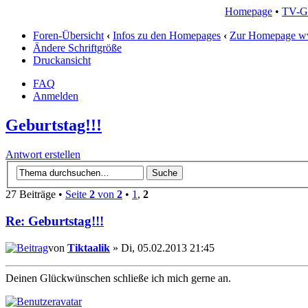
Homepage
•
TV-G
Foren-Übersicht
‹
Infos zu den Homepages
‹
Zur Homepage w
Ändere Schriftgröße
Druckansicht
FAQ
Anmelden
Geburtstag!!!
Antwort erstellen
27 Beiträge •
Seite
2
von
2
•
1
,
2
Re: Geburtstag!!!
von
Tiktaalik
» Di, 05.02.2013 21:45
Deinen Glückwünschen schließe ich mich gerne an.