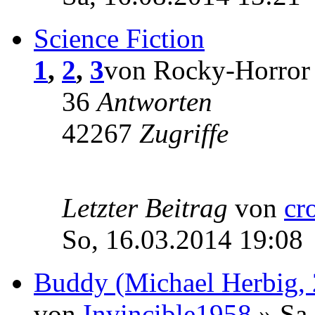
Science Fiction
1
,
2
,
3
von Rocky-Horror 
36
Antworten
42267
Zugriffe
Letzter Beitrag
von
cr
So, 16.03.2014 19:08
Buddy (Michael Herbig,
von
Invincible1958
» Sa,