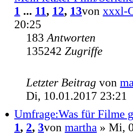
1
...
11
,
12
,
13
von
xxxl-
20:25
183
Antworten
135242
Zugriffe
Letzter Beitrag
von
ma
Di, 10.01.2017 23:21
Umfrage:Was für Filme gu
1
,
2
,
3
von
martha
» Mi, 