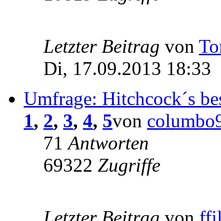
Letzter Beitrag
von
To
Di, 17.09.2013 18:33
Umfrage: Hitchcock´s bes
1
,
2
,
3
,
4
,
5
von
columbo
71
Antworten
69322
Zugriffe
Letzter Beitrag
von
ff