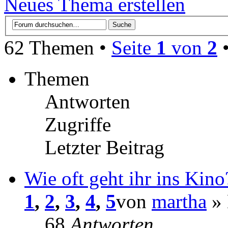
Neues Thema erstellen
62 Themen •
Seite
1
von
2
Themen
Antworten
Zugriffe
Letzter Beitrag
Wie oft geht ihr ins Kino
1
,
2
,
3
,
4
,
5
von
martha
» 
68
Antworten