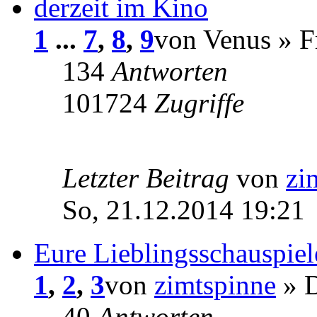
derzeit im Kino
1
...
7
,
8
,
9
von Venus » F
134
Antworten
101724
Zugriffe
Letzter Beitrag
von
zi
So, 21.12.2014 19:21
Eure Lieblingsschauspiel
1
,
2
,
3
von
zimtspinne
» D
40
Antworten