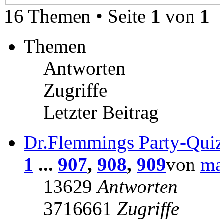
16 Themen • Seite
1
von
1
Themen
Antworten
Zugriffe
Letzter Beitrag
Dr.Flemmings Party-Qui
1
...
907
,
908
,
909
von
ma
13629
Antworten
3716661
Zugriffe