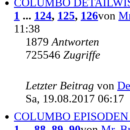
COLUMBO DETAILWIS
1
...
124
,
125
,
126
von
Mr
11:38
1879
Antworten
725546
Zugriffe
Letzter Beitrag
von
De
Sa, 19.08.2017 06:17
COLUMBO EPISODEN 
1
...
88
,
89
,
90
von
Mr. B