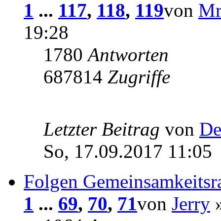
1
...
117
,
118
,
119
von
Mr
19:28
1780
Antworten
687814
Zugriffe
Letzter Beitrag
von
De
So, 17.09.2017 11:05
Folgen Gemeinsamkeitsr
1
...
69
,
70
,
71
von
Jerry
»