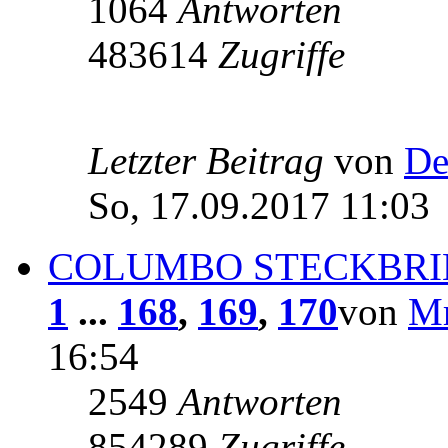
1064
Antworten
483614
Zugriffe
Letzter Beitrag
von
De
So, 17.09.2017 11:03
COLUMBO STECKBRIE
1
...
168
,
169
,
170
von
Mr
16:54
2549
Antworten
854289
Zugriffe