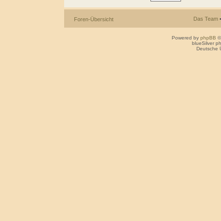
Das Team
Foren-Übersicht
Powered by
phpBB
©
blueSilver 
Deutsche 