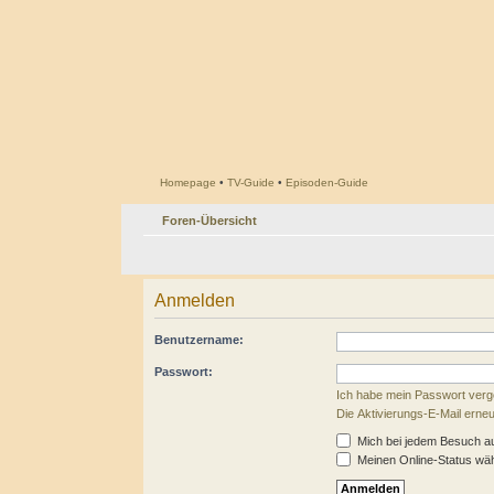
Homepage
•
TV-Guide
•
Episoden-Guide
Foren-Übersicht
Anmelden
Benutzername:
Passwort:
Ich habe mein Passwort ver
Die Aktivierungs-E-Mail erne
Mich bei jedem Besuch a
Meinen Online-Status wäh