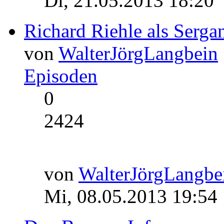
Di, 21.05.2013 18:20
Richard Riehle als Serg
von
WalterJörgLangbein
Episoden
0
2424
von
WalterJörgLangbe
Mi, 08.05.2013 19:54