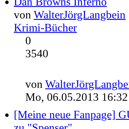
Dan Browns Inferno
von
WalterJörgLangbein
Krimi-Bücher
0
3540
von
WalterJörgLangbe
Mo, 06.05.2013 16:32
[Meine neue Fanpage] 
zu "Spenser"