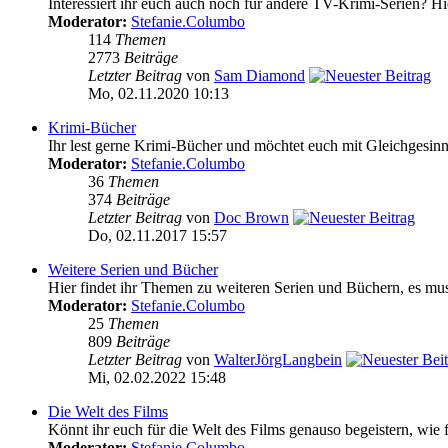
Interessiert ihr euch auch noch für andere TV-Krimi-Serien? Hie
Moderator:
Stefanie.Columbo
114
Themen
2773
Beiträge
Letzter Beitrag
von
Sam Diamond
Mo, 02.11.2020 10:13
Krimi-Bücher
Ihr lest gerne Krimi-Bücher und möchtet euch mit Gleichgesinnt
Moderator:
Stefanie.Columbo
36
Themen
374
Beiträge
Letzter Beitrag
von
Doc Brown
Do, 02.11.2017 15:57
Weitere Serien und Bücher
Hier findet ihr Themen zu weiteren Serien und Büchern, es mus
Moderator:
Stefanie.Columbo
25
Themen
809
Beiträge
Letzter Beitrag
von
WalterJörgLangbein
Mi, 02.02.2022 15:48
Die Welt des Films
Könnt ihr euch für die Welt des Films genauso begeistern, wie f
Moderator:
Stefanie.Columbo