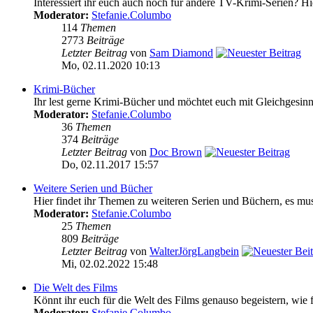
Interessiert ihr euch auch noch für andere TV-Krimi-Serien? Hie
Moderator:
Stefanie.Columbo
114
Themen
2773
Beiträge
Letzter Beitrag
von
Sam Diamond
Mo, 02.11.2020 10:13
Krimi-Bücher
Ihr lest gerne Krimi-Bücher und möchtet euch mit Gleichgesinnt
Moderator:
Stefanie.Columbo
36
Themen
374
Beiträge
Letzter Beitrag
von
Doc Brown
Do, 02.11.2017 15:57
Weitere Serien und Bücher
Hier findet ihr Themen zu weiteren Serien und Büchern, es mus
Moderator:
Stefanie.Columbo
25
Themen
809
Beiträge
Letzter Beitrag
von
WalterJörgLangbein
Mi, 02.02.2022 15:48
Die Welt des Films
Könnt ihr euch für die Welt des Films genauso begeistern, wie f
Moderator:
Stefanie.Columbo