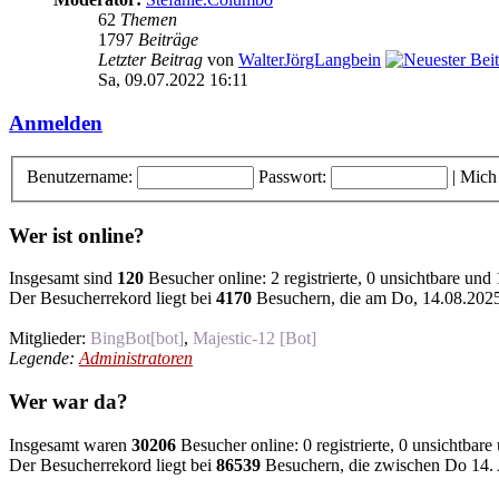
62
Themen
1797
Beiträge
Letzter Beitrag
von
WalterJörgLangbein
Sa, 09.07.2022 16:11
Anmelden
Benutzername:
Passwort:
|
Mich
Wer ist online?
Insgesamt sind
120
Besucher online: 2 registrierte, 0 unsichtbare und
Der Besucherrekord liegt bei
4170
Besuchern, die am Do, 14.08.2025 
Mitglieder:
BingBot[bot]
,
Majestic-12 [Bot]
Legende:
Administratoren
Wer war da?
Insgesamt waren
30206
Besucher online: 0 registrierte, 0 unsichtbar
Der Besucherrekord liegt bei
86539
Besuchern, die zwischen Do 14. 