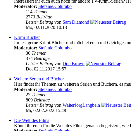
Interessiert ihr euch auch noch für andere TV-Krimi-Serien? Hie
Moderator:
Stefanie.Columbo
114
Themen
2773
Beiträge
Letzter Beitrag
von
Sam Diamond
Mo, 02.11.2020 10:13
Krimi-Bücher
Ihr lest gerne Krimi-Bücher und möchtet euch mit Gleichgesinnt
Moderator:
Stefanie.Columbo
36
Themen
374
Beiträge
Letzter Beitrag
von
Doc Brown
Do, 02.11.2017 15:57
Weitere Serien und Bücher
Hier findet ihr Themen zu weiteren Serien und Büchern, es mus
Moderator:
Stefanie.Columbo
25
Themen
809
Beiträge
Letzter Beitrag
von
WalterJörgLangbein
Mi, 02.02.2022 15:48
Die Welt des Films
Könnt ihr euch für die Welt des Films genauso begeistern, wie f
Moderator:
Stefanie.Columbo