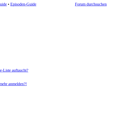
uide
•
Episoden-Guide
Forum durchsuchen
e-Liste auftaucht?
t mehr anmelden?!