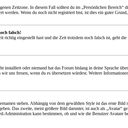
igenen Zeitzone. In diesem Fall solltest du im „Persönlichen Bereich“ die
 werden. Wenn du noch nicht registriert bist, ist dies ein guter Grund, d
och falsch!
 richtig eingestellt hast und die Zeit trotzdem noch falsch ist, geht di
t installiert oder niemand hat das Forum bislang in deine Sprache übers
würden wir uns freuen, wenn du es übersetzen würdest. Weitere Informa
ernamen stehen. Abhängig von dem gewählten Style ist das erste Bild m
ben. Das zweite, meist größere Bild darunter, ist auch als „Avatar“ gen
rd-Administration kann bestimmen, ob und wie die Benutzer Avatare be