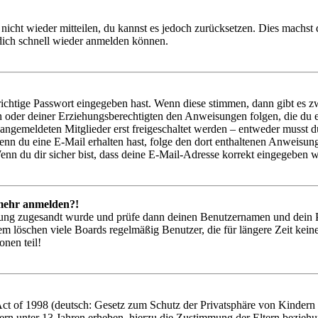
 nicht wieder mitteilen, du kannst es jedoch zurücksetzen. Dies machs
 dich schnell wieder anmelden können.
richtige Passwort eingegeben hast. Wenn diese stimmen, dann gibt es
ern oder deiner Erziehungsberechtigten den Anweisungen folgen, die du e
 angemeldeten Mitglieder erst freigeschaltet werden – entweder musst du
. Wenn du eine E-Mail erhalten hast, folge den dort enthaltenen Anweis
nn du dir sicher bist, dass deine E-Mail-Adresse korrekt eingegeben w
t mehr anmelden?!
rierung zugesandt wurde und prüfe dann deinen Benutzernamen und dein 
em löschen viele Boards regelmäßig Benutzer, die für längere Zeit kei
onen teil!
 of 1998 (deutsch: Gesetz zum Schutz der Privatsphäre von Kindern im
ern unter 13 Jahren erheben, hierzu die Zustimmung der Eltern bezieh