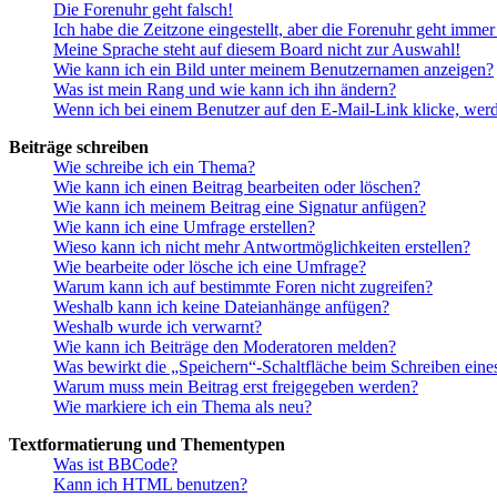
Die Forenuhr geht falsch!
Ich habe die Zeitzone eingestellt, aber die Forenuhr geht immer
Meine Sprache steht auf diesem Board nicht zur Auswahl!
Wie kann ich ein Bild unter meinem Benutzernamen anzeigen?
Was ist mein Rang und wie kann ich ihn ändern?
Wenn ich bei einem Benutzer auf den E-Mail-Link klicke, werd
Beiträge schreiben
Wie schreibe ich ein Thema?
Wie kann ich einen Beitrag bearbeiten oder löschen?
Wie kann ich meinem Beitrag eine Signatur anfügen?
Wie kann ich eine Umfrage erstellen?
Wieso kann ich nicht mehr Antwortmöglichkeiten erstellen?
Wie bearbeite oder lösche ich eine Umfrage?
Warum kann ich auf bestimmte Foren nicht zugreifen?
Weshalb kann ich keine Dateianhänge anfügen?
Weshalb wurde ich verwarnt?
Wie kann ich Beiträge den Moderatoren melden?
Was bewirkt die „Speichern“-Schaltfläche beim Schreiben eine
Warum muss mein Beitrag erst freigegeben werden?
Wie markiere ich ein Thema als neu?
Textformatierung und Thementypen
Was ist BBCode?
Kann ich HTML benutzen?