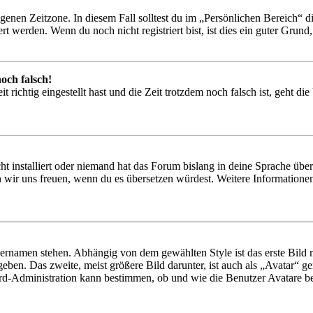
igenen Zeitzone. In diesem Fall solltest du im „Persönlichen Bereich“ die
 werden. Wenn du noch nicht registriert bist, ist dies ein guter Grund, d
och falsch!
 richtig eingestellt hast und die Zeit trotzdem noch falsch ist, geht di
t installiert oder niemand hat das Forum bislang in deine Sprache übers
würden wir uns freuen, wenn du es übersetzen würdest. Weitere Informa
ernamen stehen. Abhängig von dem gewählten Style ist das erste Bild m
ben. Das zweite, meist größere Bild darunter, ist auch als „Avatar“ gen
rd-Administration kann bestimmen, ob und wie die Benutzer Avatare be