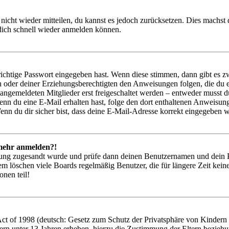
 nicht wieder mitteilen, du kannst es jedoch zurücksetzen. Dies machs
 dich schnell wieder anmelden können.
richtige Passwort eingegeben hast. Wenn diese stimmen, dann gibt es
ern oder deiner Erziehungsberechtigten den Anweisungen folgen, die du e
 angemeldeten Mitglieder erst freigeschaltet werden – entweder musst du
. Wenn du eine E-Mail erhalten hast, folge den dort enthaltenen Anweis
nn du dir sicher bist, dass deine E-Mail-Adresse korrekt eingegeben w
t mehr anmelden?!
rierung zugesandt wurde und prüfe dann deinen Benutzernamen und dein 
em löschen viele Boards regelmäßig Benutzer, die für längere Zeit kei
onen teil!
 of 1998 (deutsch: Gesetz zum Schutz der Privatsphäre von Kindern im
ern unter 13 Jahren erheben, hierzu die Zustimmung der Eltern bezieh