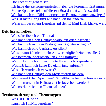
Die Forenuhr geht falsch!
Ich habe die Zeitzone eingestellt, aber die Forenuhr geht immer
Meine Sprache steht auf diesem Board nicht zur Auswahl!
Wie kann ich ein Bild unter meinem Benutzernamen anzeigen?
Was ist mein Rang und wie kann ich ihn ändern?
Wenn ich bei einem Benutzer auf den E-Mail-Link klicke, werd
Beiträge schreiben
Wie schreibe ich ein Thema?
Wie kann ich einen Beitrag bearbeiten oder löschen?
Wie kann ich meinem Beitrag eine Signatur anfügen?
Wie kann ich eine Umfrage erstellen?
Wieso kann ich nicht mehr Antwortmöglichkeiten erstellen?
Wie bearbeite oder lösche ich eine Umfrage?
Warum kann ich auf bestimmte Foren nicht zugreifen?
Weshalb kann ich keine Dateianhänge anfügen?
Weshalb wurde ich verwarnt?
Wie kann ich Beiträge den Moderatoren melden?
Was bewirkt die „Speichern“-Schaltfläche beim Schreiben eine
Warum muss mein Beitrag erst freigegeben werden?
Wie markiere ich ein Thema als neu?
Textformatierung und Thementypen
Was ist BBCode?
Kann ich HTML benutzen?