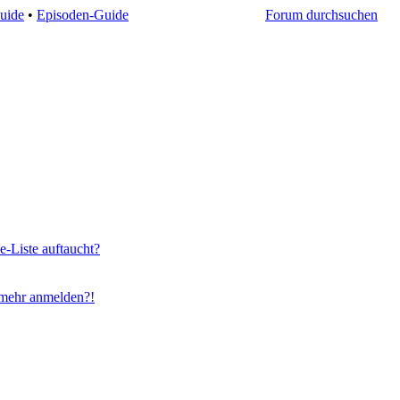
uide
•
Episoden-Guide
Forum durchsuchen
e-Liste auftaucht?
t mehr anmelden?!